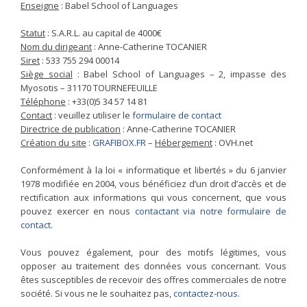
Enseigne
: Babel School of Languages
Statut
: S.A.R.L. au capital de 4000€
Nom du dirigeant
: Anne-Catherine TOCANIER
Siret
: 533 755 294 00014
Siège social
: Babel School of Languages – 2, impasse des
Myosotis – 31170 TOURNEFEUILLE
Téléphone
: +33(0)5 34 57 14 81
Contact
: veuillez utiliser le
formulaire de contact
Directrice de publication
: Anne-Catherine TOCANIER
Création du site
:
GRAFIBOX.FR
–
Hébergement
: OVH.net
Conformément à la loi « informatique et libertés » du 6 janvier
1978 modifiée en 2004, vous bénéficiez d’un droit d’accès et de
rectification aux informations qui vous concernent, que vous
pouvez exercer en nous
contactant via notre formulaire de
contact
.
Vous pouvez également, pour des motifs légitimes, vous
opposer au traitement des données vous concernant. Vous
êtes susceptibles de recevoir des offres commerciales de notre
société. Si vous ne le souhaitez pas,
contactez-nous
.