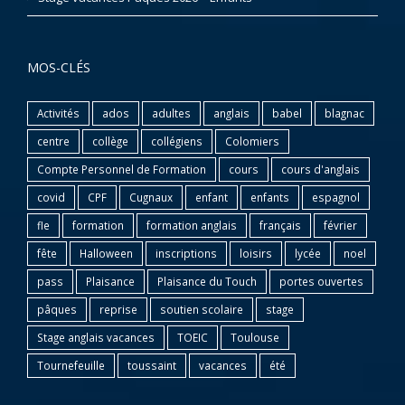
MOS-CLÉS
Activités
ados
adultes
anglais
babel
blagnac
centre
collège
collégiens
Colomiers
Compte Personnel de Formation
cours
cours d'anglais
covid
CPF
Cugnaux
enfant
enfants
espagnol
fle
formation
formation anglais
français
février
fête
Halloween
inscriptions
loisirs
lycée
noel
pass
Plaisance
Plaisance du Touch
portes ouvertes
pâques
reprise
soutien scolaire
stage
Stage anglais vacances
TOEIC
Toulouse
Tournefeuille
toussaint
vacances
été