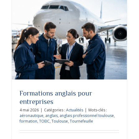
Formations en anglais et en espagnol
pour adultes
Formations anglais pour
entreprises
4 mai 2026
|
Catégories :
Actualités
|
Mots-clés :
aéronautique
,
anglais
,
anglais professionnel toulouse
,
formation
,
TOEIC
,
Toulouse
,
Tournefeuille