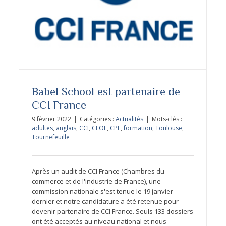
Babel School est certifié Qualiopi!
Babel School est partenaire de
CCI France
9 février 2022
|
Catégories :
Actualités
|
Mots-clés :
adultes
,
anglais
,
CCI
,
CLOE
,
CPF
,
formation
,
Toulouse
,
Tournefeuille
Après un audit de CCI France (Chambres du
commerce et de l'industrie de France), une
commission nationale s'est tenue le 19 janvier
dernier et notre candidature a été retenue pour
devenir partenaire de CCI France. Seuls 133 dossiers
ont été acceptés au niveau national et nous