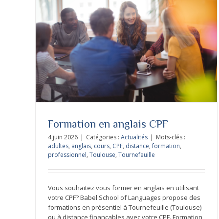
Formations anglais pour entreprises
Formation en anglais CPF
4 juin 2026
|
Catégories :
Actualités
|
Mots-clés :
adultes
,
anglais
,
cours
,
CPF
,
distance
,
formation
,
professionnel
,
Toulouse
,
Tournefeuille
Vous souhaitez vous former en anglais en utilisant
votre CPF? Babel School of Languages propose des
formations en présentiel à Tournefeuille (Toulouse)
ou à distance finançables avec votre CPF. Formation