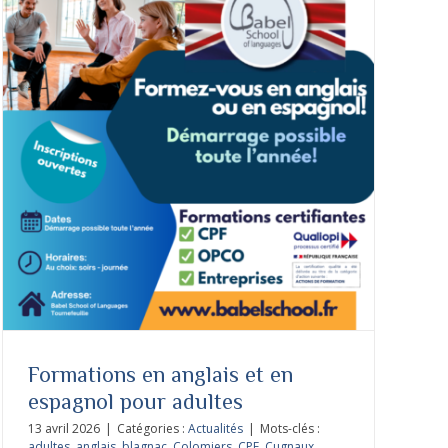
Formations en anglais et en
espagnol pour adultes
13 avril 2026
|
Catégories :
Actualités
|
Mots-clés :
adultes
,
anglais
,
blagnac
,
Colomiers
,
CPF
,
Cugnaux
,