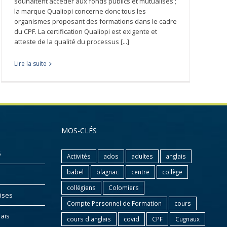
souhaitent accéder aux fonds publics et mutualisés ;
la marque Qualiopi concerne donc tous les
organismes proposant des formations dans le cadre
du CPF. La certification Qualiopi est exigente et
atteste de la qualité du processus [...]
Lire la suite
MOS-CLÉS
6
Activités
ados
adultes
anglais
babel
blagnac
centre
collège
collégiens
Colomiers
ises
Compte Personnel de Formation
cours
lais
cours d'anglais
covid
CPF
Cugnaux