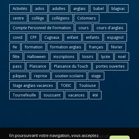
Activités
ados
adultes
anglais
babel
blagnac
centre
collège
collégiens
Colomiers
Compte Personnel de Formation
cours
cours d'anglais
covid
CPF
Cugnaux
enfant
enfants
espagnol
fle
formation
formation anglais
français
février
fête
Halloween
inscriptions
loisirs
lycée
noel
pass
Plaisance
Plaisance du Touch
portes ouvertes
pâques
reprise
soutien scolaire
stage
Stage anglais vacances
TOEIC
Toulouse
Tournefeuille
toussaint
vacances
été
En poursuivant votre navigation, vous acceptez
Copyright 2015 Tous droits réservés © Babel School of Languages