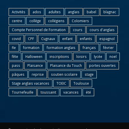
Activités
ados
adultes
anglais
babel
blagnac
centre
collège
collégiens
Colomiers
Compte Personnel de Formation
cours
cours d'anglais
covid
CPF
Cugnaux
enfant
enfants
espagnol
fle
formation
formation anglais
français
février
fête
Halloween
inscriptions
loisirs
lycée
noel
pass
Plaisance
Plaisance du Touch
portes ouvertes
pâques
reprise
soutien scolaire
stage
Stage anglais vacances
TOEIC
Toulouse
Tournefeuille
toussaint
vacances
été