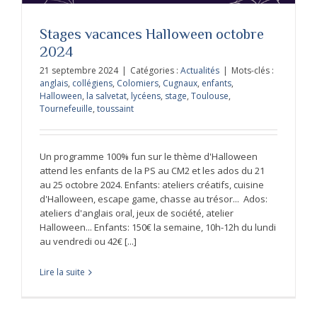
Stages vacances Halloween octobre
2024
21 septembre 2024
|
Catégories :
Actualités
|
Mots-clés :
anglais
,
collégiens
,
Colomiers
,
Cugnaux
,
enfants
,
Halloween
,
la salvetat
,
lycéens
,
stage
,
Toulouse
,
Tournefeuille
,
toussaint
Un programme 100% fun sur le thème d'Halloween
attend les enfants de la PS au CM2 et les ados du 21
au 25 octobre 2024. Enfants: ateliers créatifs, cuisine
d'Halloween, escape game, chasse au trésor... Ados:
ateliers d'anglais oral, jeux de société, atelier
Halloween... Enfants: 150€ la semaine, 10h-12h du lundi
au vendredi ou 42€ [...]
Lire la suite