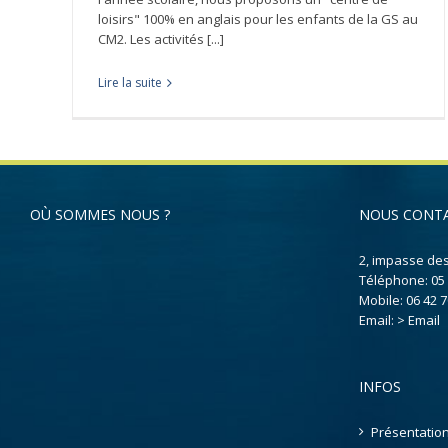
loisirs" 100% en anglais pour les enfants de la GS au
CM2. Les activités [...]
Lire la suite
OÙ SOMMES NOUS ?
NOUS CONT
2, impasse de
Téléphone:
05
Mobile:
06 42 7
Email:
> Email
INFOS
Présentatio