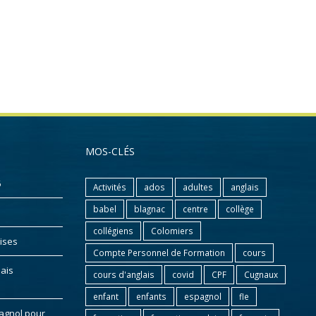
MOS-CLÉS
6
Activités
ados
adultes
anglais
babel
blagnac
centre
collège
collégiens
Colomiers
ises
Compte Personnel de Formation
cours
lais
cours d'anglais
covid
CPF
Cugnaux
enfant
enfants
espagnol
fle
pagnol pour