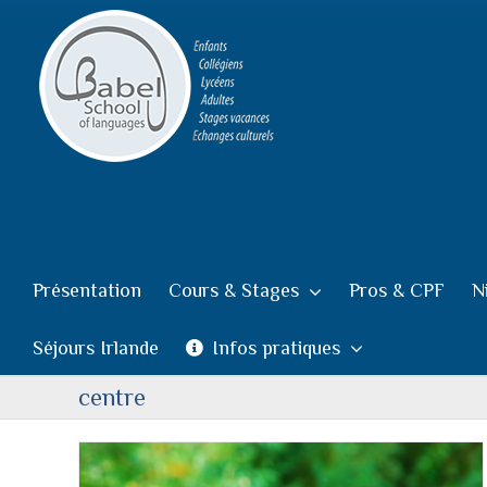
Passer
au
contenu
Présentation
Cours & Stages
Pros & CPF
N
Séjours Irlande
Infos pratiques
centre