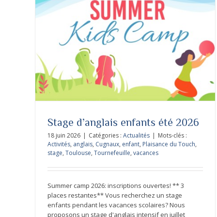
026
Inscription en ligne stages d’anglais
collégiens
Stage d’anglais enfants été 2026
18 juin 2026
|
Catégories :
Actualités
|
Mots-clés :
Activités
,
anglais
,
Cugnaux
,
enfant
,
Plaisance du Touch
,
stage
,
Toulouse
,
Tournefeuille
,
vacances
Summer camp 2026: inscriptions ouvertes! ** 3
places restantes** Vous recherchez un stage
enfants pendant les vacances scolaires? Nous
proposons un stage d'anglais intensif en juillet