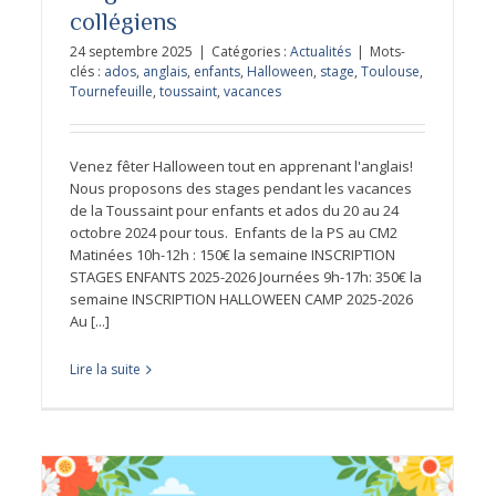
collégiens
24 septembre 2025
|
Catégories :
Actualités
|
Mots-
clés :
ados
,
anglais
,
enfants
,
Halloween
,
stage
,
Toulouse
,
Tournefeuille
,
toussaint
,
vacances
Stages collégiens été 2025
Venez fêter Halloween tout en apprenant l'anglais!
Nous proposons des stages pendant les vacances
de la Toussaint pour enfants et ados du 20 au 24
octobre 2024 pour tous. Enfants de la PS au CM2
Matinées 10h-12h : 150€ la semaine INSCRIPTION
STAGES ENFANTS 2025-2026 Journées 9h-17h: 350€ la
semaine INSCRIPTION HALLOWEEN CAMP 2025-2026
Au [...]
Lire la suite