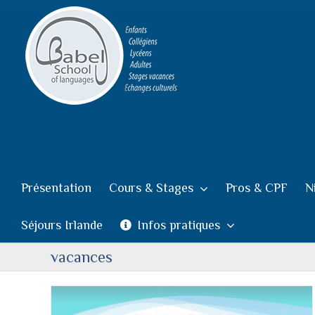
Passer
au
contenu
Présentation
Cours & Stages
Pros & CPF
N
Séjours Irlande
Infos pratiques
vacances