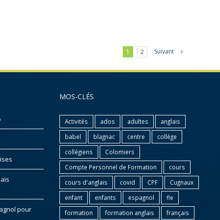
Suivant
1
2
MOS-CLÉS
6
Activités
ados
adultes
anglais
babel
blagnac
centre
collège
collégiens
Colomiers
ises
Compte Personnel de Formation
cours
lais
cours d'anglais
covid
CPF
Cugnaux
enfant
enfants
espagnol
fle
pagnol pour
formation
formation anglais
français