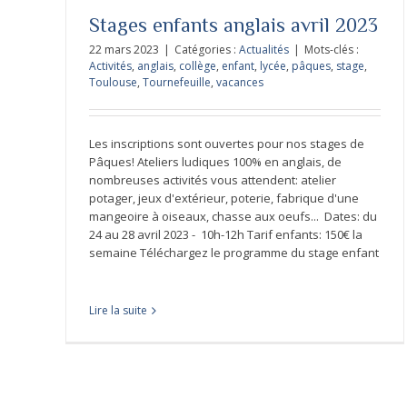
Stages enfants anglais avril 2023
22 mars 2023
|
Catégories :
Actualités
|
Mots-clés :
Activités
,
anglais
,
collège
,
enfant
,
lycée
,
pâques
,
stage
,
Toulouse
,
Tournefeuille
,
vacances
Les inscriptions sont ouvertes pour nos stages de
Pâques! Ateliers ludiques 100% en anglais, de
nombreuses activités vous attendent: atelier
potager, jeux d'extérieur, poterie, fabrique d'une
mangeoire à oiseaux, chasse aux oeufs... Dates: du
24 au 28 avril 2023 - 10h-12h Tarif enfants: 150€ la
semaine Téléchargez le programme du stage enfant
Les cours sont-il maintenus pendant le
Lire la suite
vacances de la Toussaint?