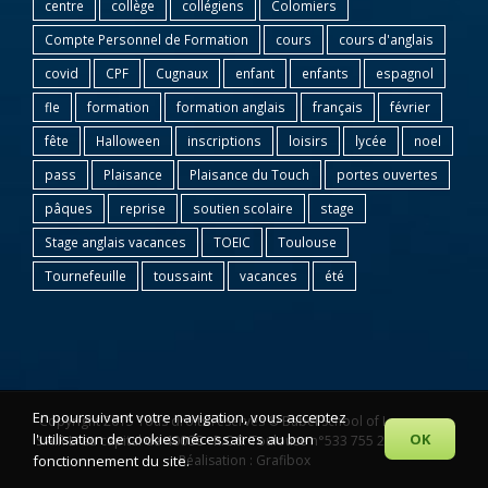
centre
collège
collégiens
Colomiers
Compte Personnel de Formation
cours
cours d'anglais
covid
CPF
Cugnaux
enfant
enfants
espagnol
fle
formation
formation anglais
français
février
fête
Halloween
inscriptions
loisirs
lycée
noel
pass
Plaisance
Plaisance du Touch
portes ouvertes
pâques
reprise
soutien scolaire
stage
Stage anglais vacances
TOEIC
Toulouse
Tournefeuille
toussaint
vacances
été
En poursuivant votre navigation, vous acceptez
Copyright 2015 Tous droits réservés © Babel School of Languages
l'utilisation de cookies nécessaires au bon
OK
S.A.R.L. au capital de 4000€ - R.C.S. Toulouse n°533 755 294 00014 |
fonctionnement du site.
Réalisation : Grafibox