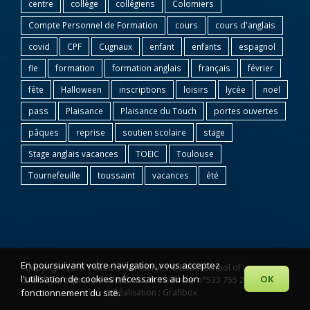
centre
collège
collégiens
Colomiers
Compte Personnel de Formation
cours
cours d'anglais
covid
CPF
Cugnaux
enfant
enfants
espagnol
fle
formation
formation anglais
français
février
fête
Halloween
inscriptions
loisirs
lycée
noel
pass
Plaisance
Plaisance du Touch
portes ouvertes
pâques
reprise
soutien scolaire
stage
Stage anglais vacances
TOEIC
Toulouse
Tournefeuille
toussaint
vacances
été
En poursuivant votre navigation, vous acceptez
Copyright 2015 Tous droits réservés © Babel School of Languages
l'utilisation de cookies nécessaires au bon
OK
S.A.R.L. au capital de 4000€ - R.C.S. Toulouse n°533 755 294 00014 |
fonctionnement du site.
Réalisation : Grafibox