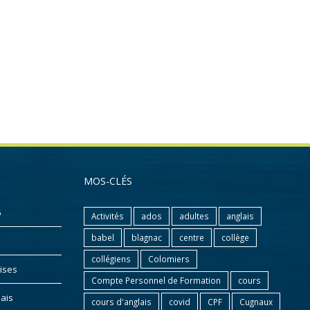
MOS-CLÉS
6
Activités
ados
adultes
anglais
babel
blagnac
centre
collège
collégiens
Colomiers
ises
Compte Personnel de Formation
cours
lais
cours d'anglais
covid
CPF
Cugnaux