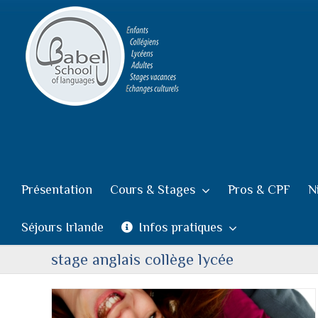
Passer
au
contenu
Présentation
Cours & Stages
Pros & CPF
N
Séjours Irlande
Infos pratiques
stage anglais collège lycée