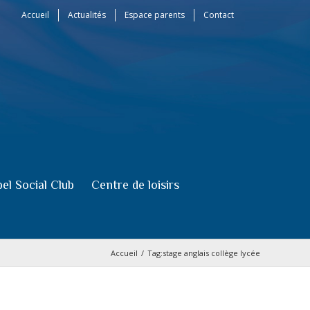
Accueil
Actualités
Espace parents
Contact
el Social Club
Centre de loisirs
Accueil
/
Tag:
stage anglais collège lycée