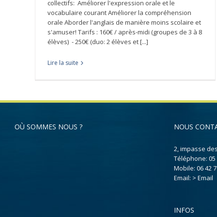
collectifs: Améliorer l'expression orale et le
vocabulaire courant Améliorer la compréhension
orale Aborder l'anglais de manière moins scolaire et
s'amuser! Tarifs : 160€ / après-midi (groupes de 3 à 8
élèves) - 250€ (duo: 2 élèves et [...]
Lire la suite
OÙ SOMMES NOUS ?
NOUS CONT
2, impasse de
Téléphone:
05
Mobile:
06 42 7
Email:
> Email
INFOS